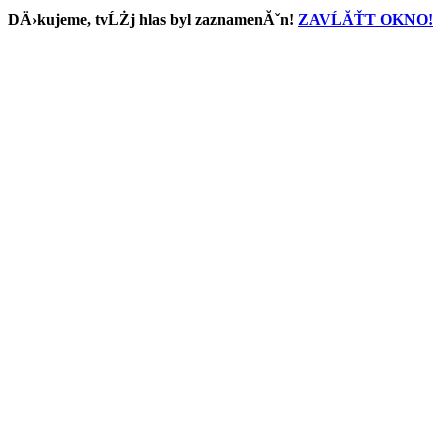
DÄ›kujeme, tvĹŻj hlas byl zaznamenĂˇn!
ZAVĹĂŤT OKNO!