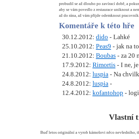
probudil se až dlouho po zavírací době, a pokust
aby se vám povedlo z restaurace uniknout a nem
až do rána, až vám přijde odemknout pracovník
Komentáře k této hř
30.12.2012:
dido
- Lahké
25.10.2012:
Peas9
- jak na to
21.10.2012:
Boubas
- za 20 
17.9.2012:
Rimortis
- I ne, j
24.8.2012:
luspia
- Na chvilk
24.8.2012:
luspia
-
12.4.2012:
kofantohop
- log
Vlastní 
Buď letos originální a vyrob kámošovi něco nevšedního, t