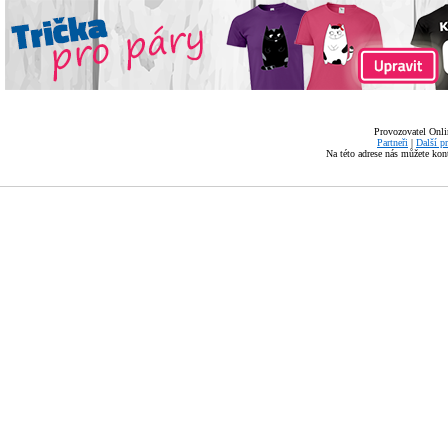
Provozovatel Onli
Partneři
|
Další p
Na této adrese nás můžete ko