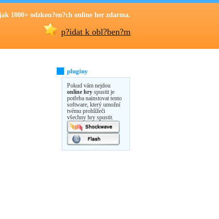
jak 1000+ odzkou?en?ch online her zdarma.
p?idat k obl?ben?m
pluginy
Pokud vám nejdou
online hry
spustit je
potřeba nainstovat tento
software, který umožní
tvému prohlížeči
všechny hry spustit.