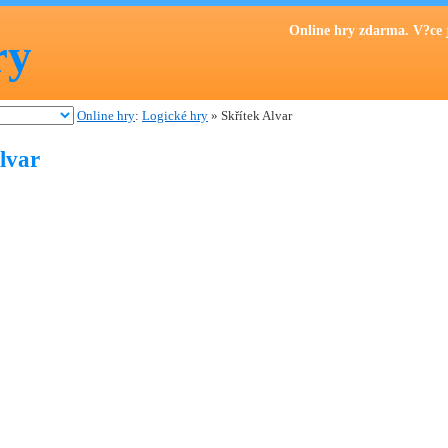
Online hry zdarma. V?ce 
ry
Online hry
:
Logické hry
» Skřítek Alvar
lvar