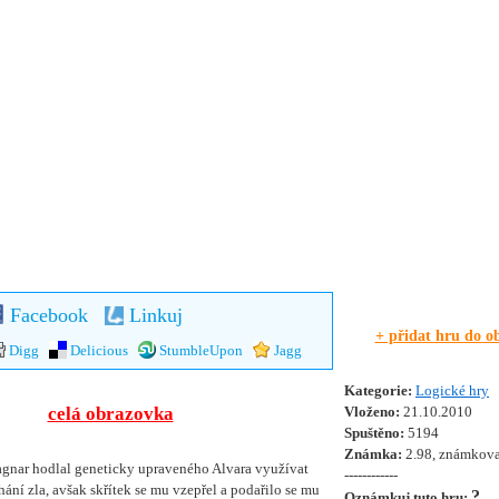
Facebook
Linkuj
+ přidat hru do o
Digg
Delicious
StumbleUpon
Jagg
Kategorie:
Logické hry
celá obrazovka
Vloženo:
21.10.2010
Spuštěno:
5194
Známka:
2.98, známkova
agnar hodlal geneticky upraveného Alvara využívat
------------
hání zla, avšak skřítek se mu vzepřel a podařilo se mu
?
Oznámkuj tuto hru: