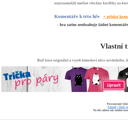
nejrozumnější mačkat všechny knoflíky na které 
Komentáře k této hře
+ přidat kom
- hra zatím neobsahuje žádné komentáře
Vlastní 
Buď letos originální a vyrob kámošovi něco nevšedního, t
Provozovatel Onli
Partneři
|
Další p
Na této adrese nás můžete ko