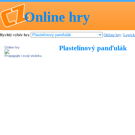
Online hry
Rychlý výběr hry
Online hry
:
Logick
Plastelínový panďulák
Online hry
Propagujte i svojí stránku