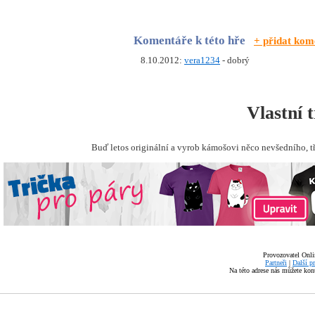
Komentáře k této hře
+ přidat kom
8.10.2012:
vera1234
- dobrý
Vlastní 
Buď letos originální a vyrob kámošovi něco nevšedního, t
Provozovatel Onli
Partneři
|
Další p
Na této adrese nás můžete ko