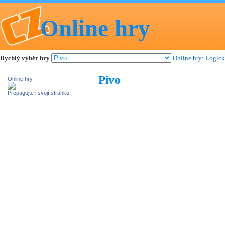
Online hry
Rychlý výběr hry
Online hry
:
Logick
Pivo
Online hry
Propagujte i svojí stránku