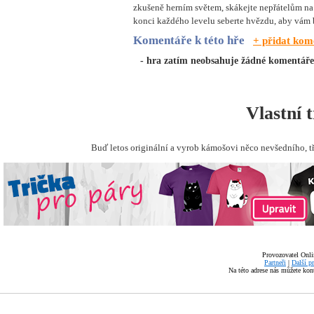
zkušeně herním světem, skákejte nepřátelům na 
konci každého levelu seberte hvězdu, aby vám
Komentáře k této hře
+ přidat kom
- hra zatím neobsahuje žádné komentáře
Vlastní 
Buď letos originální a vyrob kámošovi něco nevšedního, t
Provozovatel Onli
Partneři
|
Další p
Na této adrese nás můžete ko