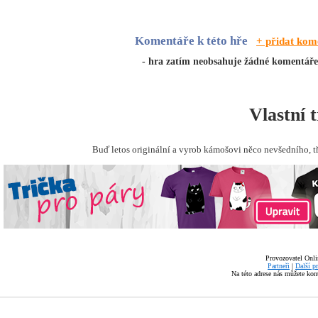
Komentáře k této hře
+ přidat kom
- hra zatím neobsahuje žádné komentáře
Vlastní 
Buď letos originální a vyrob kámošovi něco nevšedního, t
Provozovatel Onli
Partneři
|
Další p
Na této adrese nás můžete ko