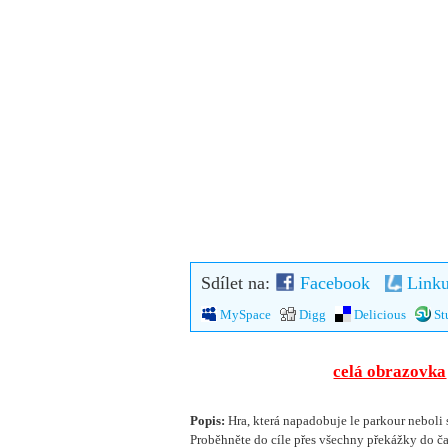
Sdílet na:
Facebook
Linku
MySpace
Digg
Delicious
St
celá obrazovka
Popis:
Hra, která napadobuje le parkour neboli 
Proběhněte do cíle přes všechny překážky do č