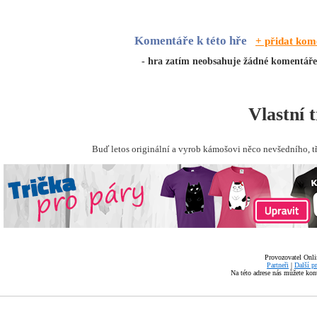
Komentáře k této hře
+ přidat kom
- hra zatím neobsahuje žádné komentáře
Vlastní 
Buď letos originální a vyrob kámošovi něco nevšedního, t
Provozovatel Onli
Partneři
|
Další p
Na této adrese nás můžete ko