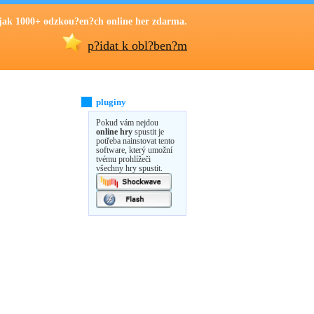
jak 1000+ odzkou?en?ch online her zdarma.
p?idat k obl?ben?m
pluginy
Pokud vám nejdou
online hry
spustit je
potřeba nainstovat tento
software, který umožní
tvému prohlížeči
všechny hry spustit.