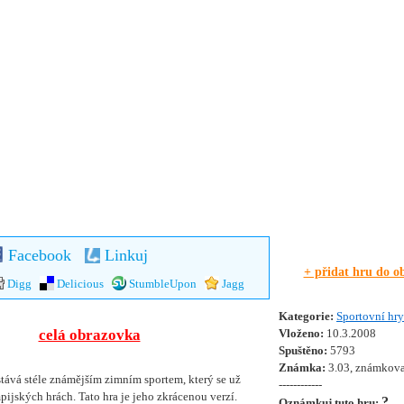
Facebook
Linkuj
+ přidat hru do o
Digg
Delicious
StumbleUpon
Jagg
Kategorie:
Sportovní hry
celá obrazovka
Vloženo:
10.3.2008
Spuštěno:
5793
Známka:
3.03, známkova
stává stéle známějším zimním sportem, který se už
------------
pijských hrách. Tato hra je jeho zkrácenou verzí.
?
Oznámkuj tuto hru: