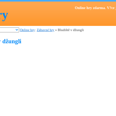
Online hry zdarma. V?ce 
ry
Online hry
:
Zábavné hry
» Bludiště v džungli
v džungli