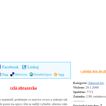
Facebook
Linkuj
+ přidat hru do o
Digg
Delicious
StumbleUpon
Jagg
Kategorie:
Zábavné hry
celá obrazovka
Vloženo:
29.1.2008
Spuštěno:
7715
Známka:
2.99, známkova
o nejmenší, posbírejte co nejvíce ovoce a získejte tak
------------
le pozor na opice, těm se raději vyhněte, uberou vám
?
Oznámkuj tuto hru: