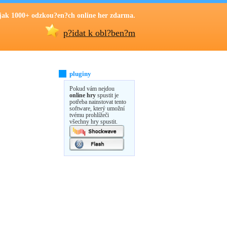
jak 1000+ odzkou?en?ch online her zdarma.
p?idat k obl?ben?m
pluginy
Pokud vám nejdou
online hry
spustit je
potřeba nainstovat tento
software, který umožní
tvému prohlížeči
všechny hry spustit.