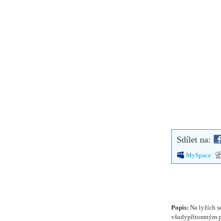
Sdílet na:
MySpace
Popis:
Na lyžích se
všudypřítomným 