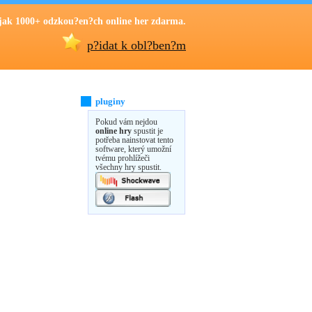
jak 1000+ odzkou?en?ch online her zdarma.
p?idat k obl?ben?m
pluginy
Pokud vám nejdou
online hry
spustit je
potřeba nainstovat tento
software, který umožní
tvému prohlížeči
všechny hry spustit.