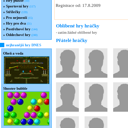
»
Hry puzzle
(10)
Registrace od: 17.8.2009
»
Sportovní hry
(117)
»
Střílečky
(139)
»
Pro nejmenší
(15)
»
Hry pro dva
(51)
Oblíbené hry hráčky
»
Postřehové hry
(144)
- zatím žádné oblíbené hry
»
Oddechové hry
(240)
Přátelé hráčky
nejhranější hry DNES
Oheň a voda
Shooter bubble