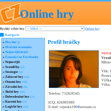
Online hry
Rychlý výběr hry
Online hry
:
Kategorie
Profil hráčky
»
Hra dne :)
»
Hráčská seznamka
»
Nejnovější hráči
verc
»
Fanoušci na Facebooku
Vroni
»
Nejnovější
Město
»
Srandičky
(62)
Věk: 1
»
Strategie
(64)
Posta
»
Zábavné hry
(146)
Výška
»
Ostatní hry
(128)
Váha:
»
Závodní hry
(95)
»
Akční hry
(106)
Telefon: 732828345
»
Dobrodružné hry
(23)
»
Karetní hry
ICQ: 426985989
(22)
»
Logické hry
E-mal: vejuska190
seznam.cz
(225)