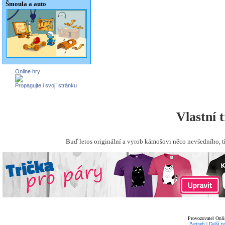
Šmoula a auto
Online hry
Propagujte i svojí stránku
Vlastní 
Buď letos originální a vyrob kámošovi něco nevšedního, t
Provozovatel Onli
Partneři
|
Další p