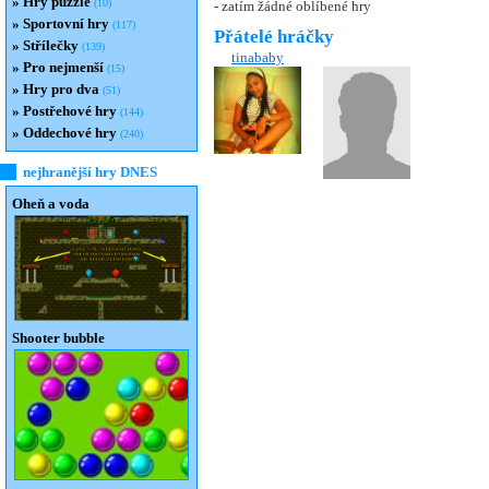
»
Hry puzzle
(10)
- zatím žádné oblíbené hry
»
Sportovní hry
(117)
Přátelé hráčky
»
Střílečky
(139)
tinababy
»
Pro nejmenší
(15)
»
Hry pro dva
(51)
»
Postřehové hry
(144)
»
Oddechové hry
(240)
nejhranější hry DNES
Oheň a voda
Shooter bubble