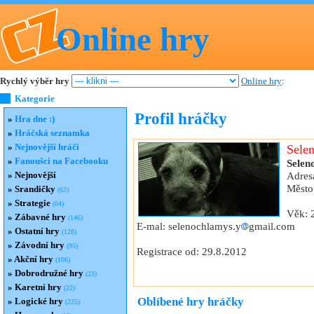
Online hry
Rychlý výběr hry
Online hry
:
Kategorie
Profil hráčky
»
Hra dne :)
»
Hráčská seznamka
»
Nejnovější hráči
Sele
»
Fanoušci na Facebooku
Selen
»
Nejnovější
Adresa
Město
»
Srandičky
(62)
»
Strategie
(64)
Věk: 
»
Zábavné hry
(146)
E-mal: selenochlamys.y
gmail.com
»
Ostatní hry
(128)
»
Závodní hry
(95)
Registrace od: 29.8.2012
»
Akční hry
(106)
»
Dobrodružné hry
(23)
»
Karetní hry
(22)
Oblíbené hry hráčky
»
Logické hry
(225)