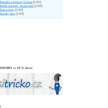
Retardo a železný Golem
[2.92]
Bořek stavitel - koulování
[2.93]
Tom a Jerry
[2.93]
Scooby doo
[2.93]
INEHRY
na
10 % slevu
!