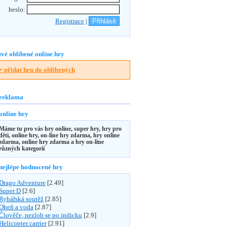
heslo:
Registrace
|
tvé oblíbené online hry
+ přidat hru do oblíbených
reklama
online hry
Máme tu pro vás hry online, super hry, hry pro
děti, online hry, on-line hry zdarma, hry online
zdarma, online hry zdarma a hry on-line
různých kategorií
nejlépe hodnocené hry
Drago Adventure
[2.49]
Super D
[2.6]
Rybářská soutěž
[2.85]
Oheň a voda
[2.87]
Člověče, nezlob se po indicku
[2.9]
Helicopter carrier
[2.91]