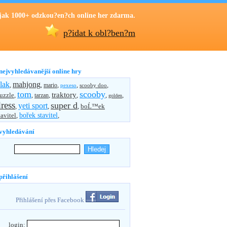
jak 1000+ odzkou?en?ch online her zdarma.
p?idat k obl?ben?m
nejvyhledávanější online hry
lak
mahjong
,
,
,
,
,
mario
pexeso
scooby doo
tom
scooby
traktory
uzzle
,
,
,
,
,
,
tarzan
golden
ress
super d
yeti sport
,
,
,
boĹ™ek
bořek stavitel
tavitel
,
,
vyhledávání
přihlášení
Přihlášení přes Facebook
login: