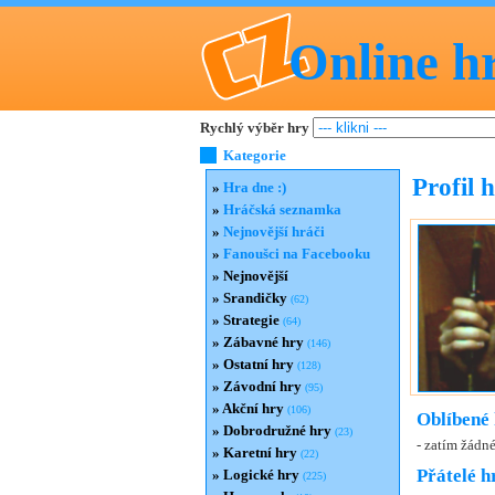
Online h
Rychlý výběr hry
Kategorie
Profil 
»
Hra dne :)
»
Hráčská seznamka
»
Nejnovější hráči
»
Fanoušci na Facebooku
»
Nejnovější
»
Srandičky
(62)
»
Strategie
(64)
»
Zábavné hry
(146)
»
Ostatní hry
(128)
»
Závodní hry
(95)
»
Akční hry
(106)
Oblíbené 
»
Dobrodružné hry
(23)
- zatím žádn
»
Karetní hry
(22)
Přátelé h
»
Logické hry
(225)