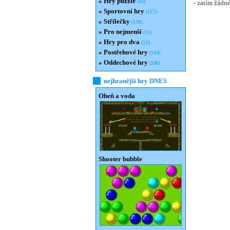
»
Hry puzzle
(10)
- zatím žádné
»
Sportovní hry
(117)
»
Střílečky
(139)
»
Pro nejmenší
(15)
»
Hry pro dva
(51)
»
Postřehové hry
(144)
»
Oddechové hry
(240)
nejhranější hry DNES
Oheň a voda
Shooter bubble