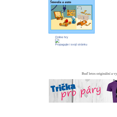
Šmoula a auto
Online hry
Propagujte i svojí stránku
Buď letos originální a v