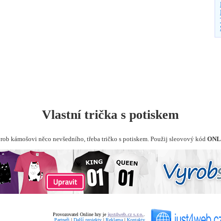
Vlastní trička s potiskem
yrob kámošovi něco nevšedního, třeba tričko s potiskem. Použij sleovový kód
ONL
Provozovatel Online hry je
just4web.cz s.r.o.
.
Partneři
|
Další projekty
|
Reklama
|
Kontakty