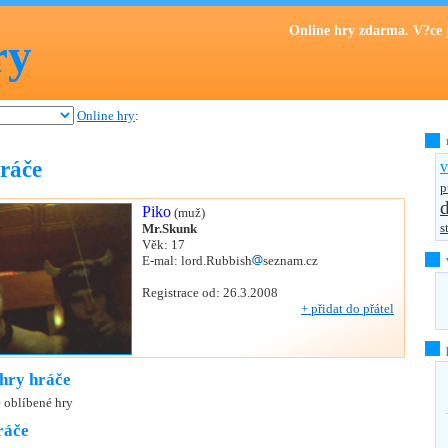
Online hry zdarma. V?ce 
ry
Online hry
:
hráče
v
p
d
Piko
(
muž
)
s
Mr.Skunk
Věk: 17
E-mal: lord.Rubbish
seznam.cz
Registrace od: 26.3.2008
+ přidat do přátel
hry hráče
é oblíbené hry
ráče